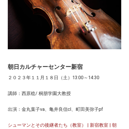
朝日カルチャーセンター新宿
２０２３年１１月１８日（土）13:00～14:30
講師：西原稔/ 桐朋学園大教授
出演：金丸葉子va、亀井良信cl、町田美弥子pf
シューマンとその後継者たち（教室） | 新宿教室 | 朝